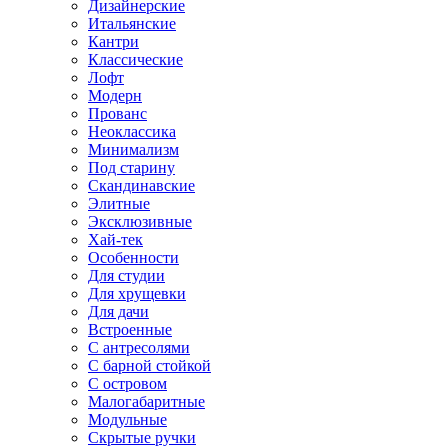
Дизайнерские
Итальянские
Кантри
Классические
Лофт
Модерн
Прованс
Неоклассика
Минимализм
Под старину
Скандинавские
Элитные
Эксклюзивные
Хай-тек
Особенности
Для студии
Для хрущевки
Для дачи
Встроенные
С антресолями
С барной стойкой
С островом
Малогабаритные
Модульные
Скрытые ручки