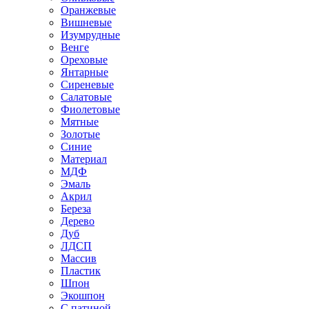
Оранжевые
Вишневые
Изумрудные
Венге
Ореховые
Янтарные
Сиреневые
Салатовые
Фиолетовые
Мятные
Золотые
Синие
Материал
МДФ
Эмаль
Акрил
Береза
Дерево
Дуб
ЛДСП
Массив
Пластик
Шпон
Экошпон
С патиной