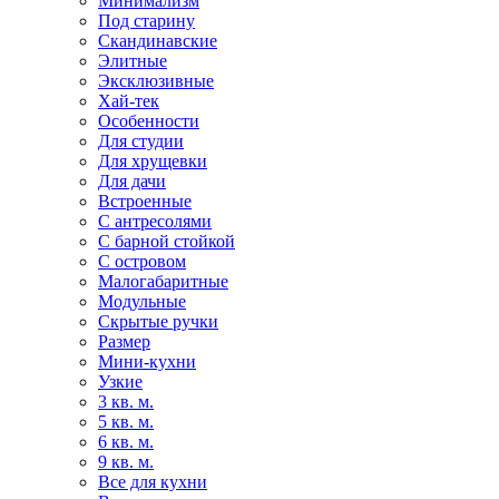
Минимализм
Под старину
Скандинавские
Элитные
Эксклюзивные
Хай-тек
Особенности
Для студии
Для хрущевки
Для дачи
Встроенные
С антресолями
С барной стойкой
С островом
Малогабаритные
Модульные
Скрытые ручки
Размер
Мини-кухни
Узкие
3 кв. м.
5 кв. м.
6 кв. м.
9 кв. м.
Все для кухни