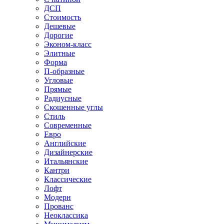
ДСП
Стоимость
Дешевые
Дорогие
Эконом-класс
Элитные
Форма
П-образные
Угловые
Прямые
Радиусные
Скошенные углы
Стиль
Современные
Евро
Английские
Дизайнерские
Итальянские
Кантри
Классические
Лофт
Модерн
Прованс
Неоклассика