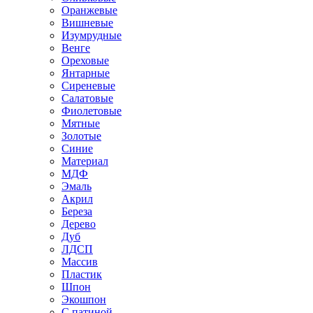
Оранжевые
Вишневые
Изумрудные
Венге
Ореховые
Янтарные
Сиреневые
Салатовые
Фиолетовые
Мятные
Золотые
Синие
Материал
МДФ
Эмаль
Акрил
Береза
Дерево
Дуб
ЛДСП
Массив
Пластик
Шпон
Экошпон
С патиной