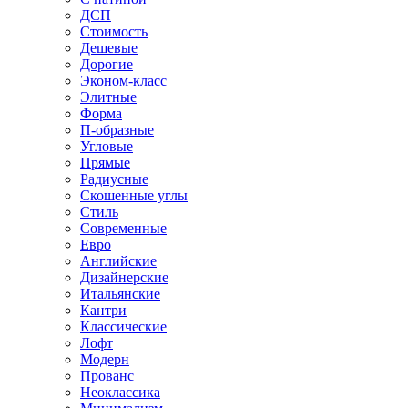
ДСП
Стоимость
Дешевые
Дорогие
Эконом-класс
Элитные
Форма
П-образные
Угловые
Прямые
Радиусные
Скошенные углы
Стиль
Современные
Евро
Английские
Дизайнерские
Итальянские
Кантри
Классические
Лофт
Модерн
Прованс
Неоклассика