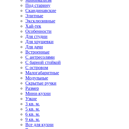
Минимализм
Под старину
Скандинавские
Элитные
Эксклюзивные
Хай-тек
Особенности
Для студии
Для хрущевки
Для дачи
Встроенные
С антресолями
С барной стойкой
С островом
Малогабаритные
Модульные
Скрытые ручки
Размер
Мини-кухни
Узкие
3 кв. м.
5 кв. м.
6 кв. м.
9 кв. м.
Все для кухни