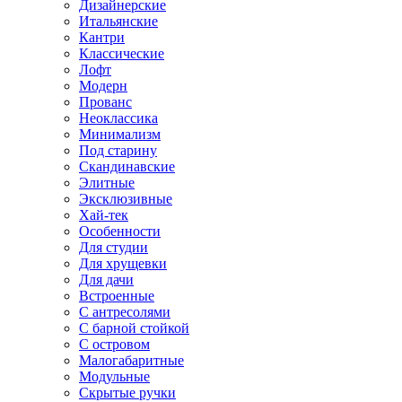
Дизайнерские
Итальянские
Кантри
Классические
Лофт
Модерн
Прованс
Неоклассика
Минимализм
Под старину
Скандинавские
Элитные
Эксклюзивные
Хай-тек
Особенности
Для студии
Для хрущевки
Для дачи
Встроенные
С антресолями
С барной стойкой
С островом
Малогабаритные
Модульные
Скрытые ручки