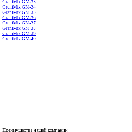
GraniMix GM-33
GraniMix GM-34
GraniMix GM-35
GraniMix GM-36
GraniMix GM-37
GraniMix GM-38
GraniMix GM-39
GraniMix GM-40
Преимущества нашей компании