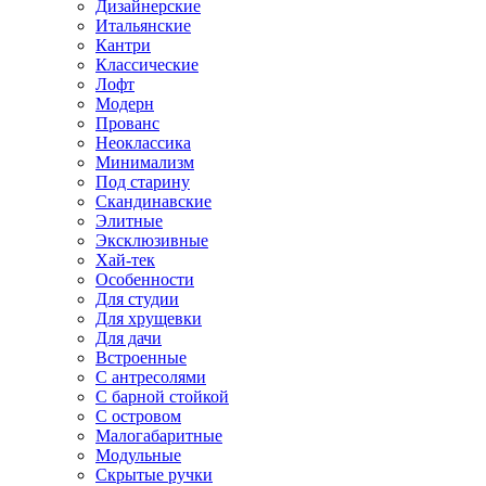
Дизайнерские
Итальянские
Кантри
Классические
Лофт
Модерн
Прованс
Неоклассика
Минимализм
Под старину
Скандинавские
Элитные
Эксклюзивные
Хай-тек
Особенности
Для студии
Для хрущевки
Для дачи
Встроенные
С антресолями
С барной стойкой
С островом
Малогабаритные
Модульные
Скрытые ручки