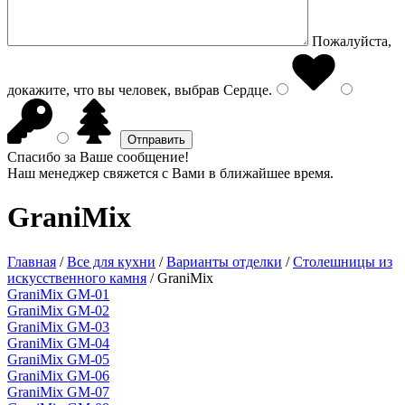
Пожалуйста,
докажите, что вы человек, выбрав
Сердце
.
Спасибо за Ваше сообщение!
Наш менеджер свяжется с Вами в ближайшее время.
GraniMix
Главная
/
Все для кухни
/
Варианты отделки
/
Столешницы из
искусственного камня
/
GraniMix
GraniMix GM-01
GraniMix GM-02
GraniMix GM-03
GraniMix GM-04
GraniMix GM-05
GraniMix GM-06
GraniMix GM-07