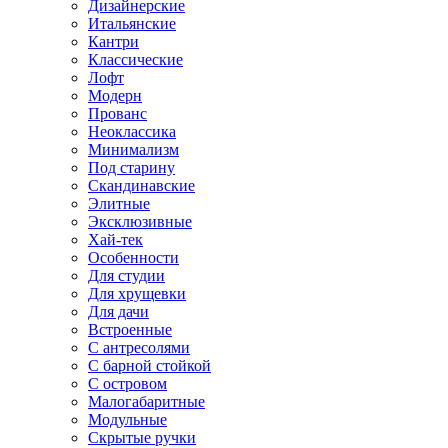
Дизайнерские
Итальянские
Кантри
Классические
Лофт
Модерн
Прованс
Неоклассика
Минимализм
Под старину
Скандинавские
Элитные
Эксклюзивные
Хай-тек
Особенности
Для студии
Для хрущевки
Для дачи
Встроенные
С антресолями
С барной стойкой
С островом
Малогабаритные
Модульные
Скрытые ручки