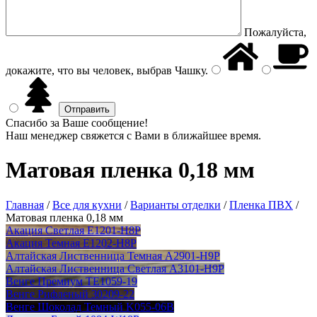
Пожалуйста,
докажите, что вы человек, выбрав
Чашку
.
Спасибо за Ваше сообщение!
Наш менеджер свяжется с Вами в ближайшее время.
Матовая пленка 0,18 мм
Главная
/
Все для кухни
/
Варианты отделки
/
Пленка ПВХ
/
Матовая пленка 0,18 мм
Акация Светлая E1201-H8P
Акация Темная E1202-H8P
Алтайская Лиственница Темная A2901-H9P
Алтайская Лиственница Светлая А3101-H9P
Венге Премиум TE1059-19
Венге Рифленый 30209-22
Венге Шоколад Темный K055-06В