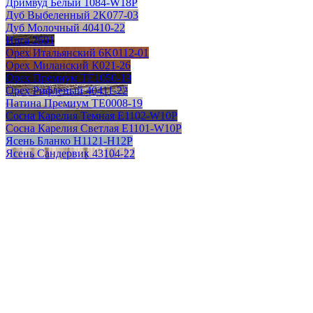
Дримвуд Белый 1084-W18P
Дуб Выбеленный 2K077-03
Дуб Молочный 40410-22
Ирга 2601
Орех Итальянский 6K0112-01
Орех Миланский К021-26
Орех Премиум TE1050-19
Орех Рифленый 40411-22
Патина Премиум TE0008-19
Сосна Карелия Темная E1102-W10P
Сосна Карелия Светлая E1101-W10P
Ясень Бланко H1121-H12P
Ясень Сандервик 43104-22