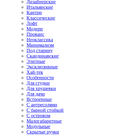
Дизайнерские
Итальянские
Кантри
Классические
Лофт
Модерн
Прованс
Неоклассика
Минимализм
Под старину
Скандинавские
Элитные
Эксклюзивные
Хай-тек
Особенности
Для студии
Для хрущевки
Для дачи
Встроенные
С антресолями
С барной стойкой
С островом
Малогабаритные
Модульные
Скрытые ручки