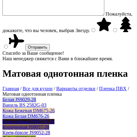
Пожалуйста,
докажите, что вы человек, выбрав
Звезду
.
Спасибо за Ваше сообщение!
Наш менеджер свяжется с Вами в ближайшее время.
Матовая однотонная пленка
Главная
/
Все для кухни
/
Варианты отделки
/
Пленка ПВХ
/
Матовая однотонная пленка
Белая JS9029-28
Ваниль BS 2582G-03
Кожа Бежевая DM675-26
Кожа Белая DM676-26
Кожа Коньяк DN0715-26
Коричневая JS9057-28
Крем-брюле JS9052-28