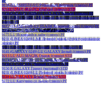
PF
9176 (FLASH0571) LU Рубиновый феерверк (глянец) PF
9214 LU ALU MAGIC Красный (глянец) STD
9144 (GALAXY 0509) LU GALAXY Черный (глянец) PF
9233 (LINEA 0509) LAR Ночной дождь (структурированное
дерево) PF
9177 (FLASH 0709) LU FLASH Вечерний салют (глянец) PF
9209 LU ALU MAGIK Черный (глянец) STD
9175 LU Искрящийся лайм (глянец) PF
9231 (LINEA 0249) LAR Ледяной дождь (структурированное
дерево) PF
9233 (LINEA 0509) R Ночной дождь (матовый) PF
9141 (GALAXY 0249) LU GALAXY Белый (глянец) PF
9213 LU ALU MAGIK Оранж (глянец) STD
9174 (FLASH 0509) LU Ночной феерверк (глянец) PF
9144 LU GALAXY Черный (глянец) STD
9150 R GALAXY Гранит (матовый) STD
9231 (LINEA 0249) LU Ледяной дождь (глянец) PF
9141 LU GALAXY Белый (глянец) STD
9172 LU Капучино со льдом (глянец) PF