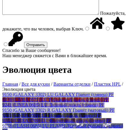
Пожалуйста,
докажите, что вы человек, выбрав
Ключ
.
Спасибо за Ваше сообщение!
Наш менеджер свяжется с Вами в ближайшее время.
Эволюция цвета
Главная
/
Все для кухни
/
Варианты отделки
/
Пластик HPL
/
Эволюция цвета
9150 (GALAXY 3302) LU GALAXY Гранит (глянец) PF
9239 (LINEA 0571) LU Рубиновый дождь (глянец) PF
9241 (LINEA 0605) LU Лиловый дождь (глянец) PF
9150 (GALAXY 3302) R GALAXY Гранит (матовый) PF
9233 (LINEA 0509) LU Ночной дождь (глянец) PF
9242 (LINEA 0709) LU Фиолетовый дождь (глянец) PF
9178 (FLASH 0685) LU FLASH Лазурный феерверк (глянец)