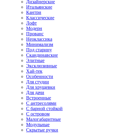
Дизайнерские
Итальянские
Кантри
Классические
Лофт
Модерн
Прованс
Неоклассика
Минимализм
Под старину
Скандинавские
Элитные
Эксклюзивные
Хай-тек
Особенности
Для студии
Для хрущевки
Для дачи
Встроенные
С антресолями
С барной стойкой
С островом
Малогабаритные
Модульные
Скрытые ручки