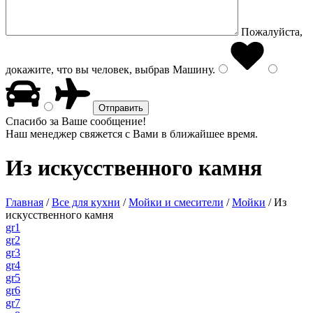
Пожалуйста,
докажите, что вы человек, выбрав
Машину
.
Спасибо за Ваше сообщение!
Наш менеджер свяжется с Вами в ближайшее время.
Из искусственного камня
Главная
/
Все для кухни
/
Мойки и смесители
/
Мойки
/
Из
искусственного камня
gr1
gr2
gr3
gr4
gr5
gr6
gr7