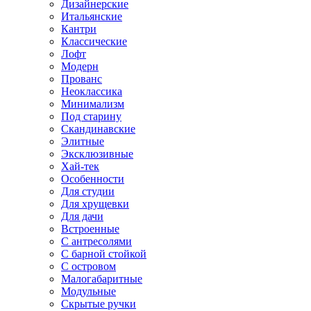
Дизайнерские
Итальянские
Кантри
Классические
Лофт
Модерн
Прованс
Неоклассика
Минимализм
Под старину
Скандинавские
Элитные
Эксклюзивные
Хай-тек
Особенности
Для студии
Для хрущевки
Для дачи
Встроенные
С антресолями
С барной стойкой
С островом
Малогабаритные
Модульные
Скрытые ручки