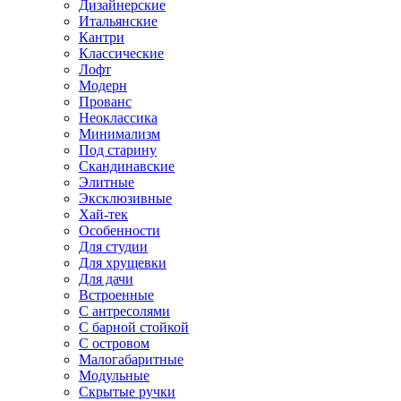
Дизайнерские
Итальянские
Кантри
Классические
Лофт
Модерн
Прованс
Неоклассика
Минимализм
Под старину
Скандинавские
Элитные
Эксклюзивные
Хай-тек
Особенности
Для студии
Для хрущевки
Для дачи
Встроенные
С антресолями
С барной стойкой
С островом
Малогабаритные
Модульные
Скрытые ручки