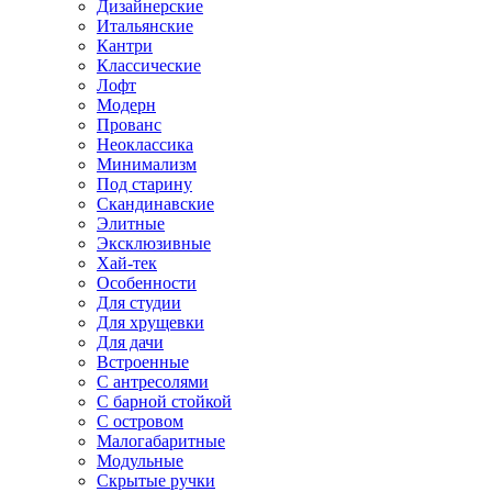
Дизайнерские
Итальянские
Кантри
Классические
Лофт
Модерн
Прованс
Неоклассика
Минимализм
Под старину
Скандинавские
Элитные
Эксклюзивные
Хай-тек
Особенности
Для студии
Для хрущевки
Для дачи
Встроенные
С антресолями
С барной стойкой
С островом
Малогабаритные
Модульные
Скрытые ручки