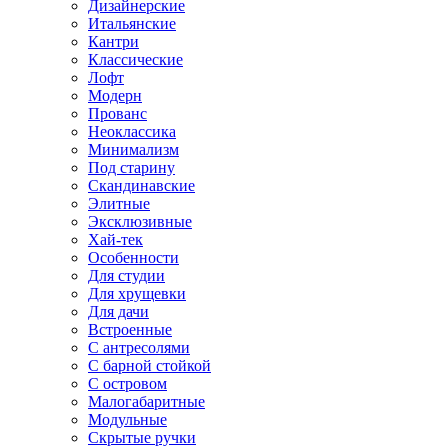
Дизайнерские
Итальянские
Кантри
Классические
Лофт
Модерн
Прованс
Неоклассика
Минимализм
Под старину
Скандинавские
Элитные
Эксклюзивные
Хай-тек
Особенности
Для студии
Для хрущевки
Для дачи
Встроенные
С антресолями
С барной стойкой
С островом
Малогабаритные
Модульные
Скрытые ручки