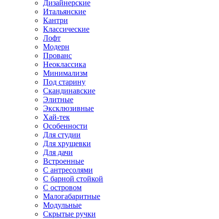
Дизайнерские
Итальянские
Кантри
Классические
Лофт
Модерн
Прованс
Неоклассика
Минимализм
Под старину
Скандинавские
Элитные
Эксклюзивные
Хай-тек
Особенности
Для студии
Для хрущевки
Для дачи
Встроенные
С антресолями
С барной стойкой
С островом
Малогабаритные
Модульные
Скрытые ручки