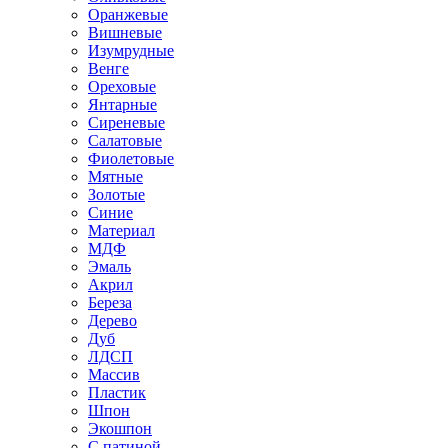
Оранжевые
Вишневые
Изумрудные
Венге
Ореховые
Янтарные
Сиреневые
Салатовые
Фиолетовые
Мятные
Золотые
Синие
Материал
МДФ
Эмаль
Акрил
Береза
Дерево
Дуб
ЛДСП
Массив
Пластик
Шпон
Экошпон
С патиной