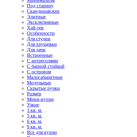
Минимализм
Под старину
Скандинавские
Элитные
Эксклюзивные
Хай-тек
Особенности
Для студии
Для хрущевки
Для дачи
Встроенные
С антресолями
С барной стойкой
С островом
Малогабаритные
Модульные
Скрытые ручки
Размер
Мини-кухни
Узкие
3 кв. м.
5 кв. м.
6 кв. м.
9 кв. м.
Все для кухни