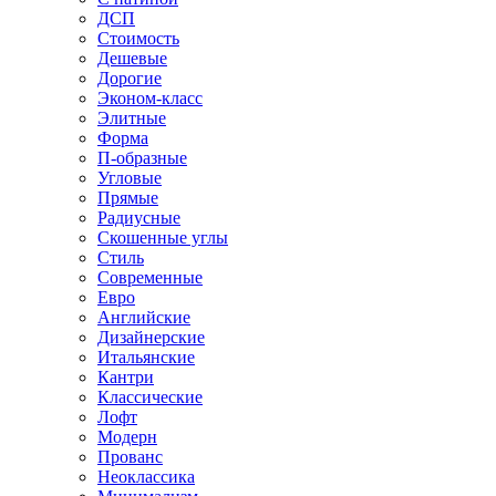
ДСП
Стоимость
Дешевые
Дорогие
Эконом-класс
Элитные
Форма
П-образные
Угловые
Прямые
Радиусные
Скошенные углы
Стиль
Современные
Евро
Английские
Дизайнерские
Итальянские
Кантри
Классические
Лофт
Модерн
Прованс
Неоклассика