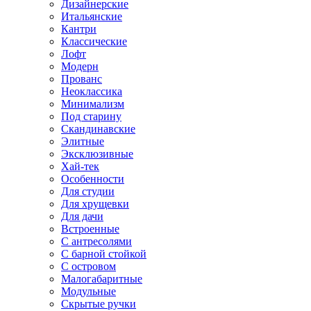
Дизайнерские
Итальянские
Кантри
Классические
Лофт
Модерн
Прованс
Неоклассика
Минимализм
Под старину
Скандинавские
Элитные
Эксклюзивные
Хай-тек
Особенности
Для студии
Для хрущевки
Для дачи
Встроенные
С антресолями
С барной стойкой
С островом
Малогабаритные
Модульные
Скрытые ручки