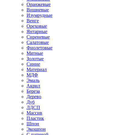
Оранжевые
Вишневые
Изумрудные
Венге
Ореховые
Янтарные
Сиреневые
Салатовые
Фиолетовые
Мятные
Золотые
Синие
Материал
МДФ
Эмаль
Акрил
Береза
Дерево
Дуб
ЛДСП
Массив
Пластик
Шпон
Экошпон
С патиной