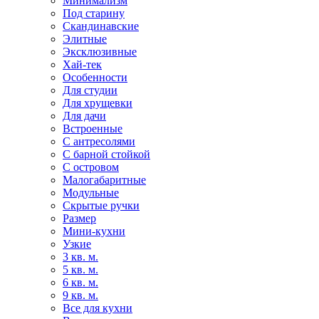
Минимализм
Под старину
Скандинавские
Элитные
Эксклюзивные
Хай-тек
Особенности
Для студии
Для хрущевки
Для дачи
Встроенные
С антресолями
С барной стойкой
С островом
Малогабаритные
Модульные
Скрытые ручки
Размер
Мини-кухни
Узкие
3 кв. м.
5 кв. м.
6 кв. м.
9 кв. м.
Все для кухни