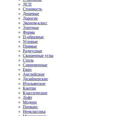
ДСП
Стоимость
Дешевые
Дорогие
Эконом-класс
Элитные
Форма
П-образные
Угловые
Прямые
Радиусные
Скошенные углы
Стиль
Современные
Евро
Английские
Дизайнерские
Итальянские
Кантри
Классические
Лофт
Модерн
Прованс
Неоклассика