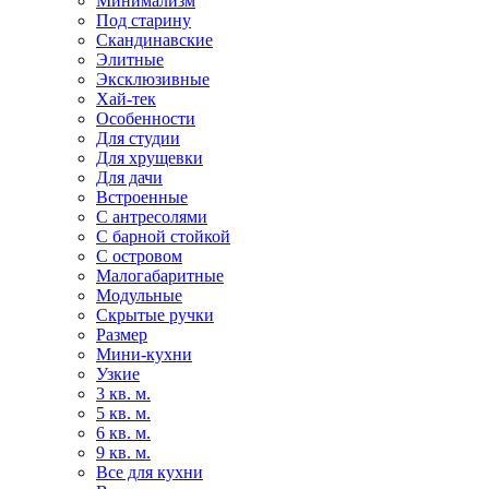
Минимализм
Под старину
Скандинавские
Элитные
Эксклюзивные
Хай-тек
Особенности
Для студии
Для хрущевки
Для дачи
Встроенные
С антресолями
С барной стойкой
С островом
Малогабаритные
Модульные
Скрытые ручки
Размер
Мини-кухни
Узкие
3 кв. м.
5 кв. м.
6 кв. м.
9 кв. м.
Все для кухни