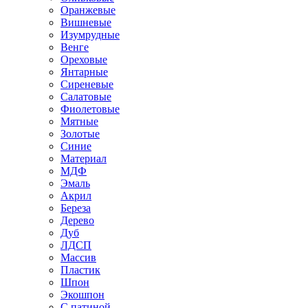
Оранжевые
Вишневые
Изумрудные
Венге
Ореховые
Янтарные
Сиреневые
Салатовые
Фиолетовые
Мятные
Золотые
Синие
Материал
МДФ
Эмаль
Акрил
Береза
Дерево
Дуб
ЛДСП
Массив
Пластик
Шпон
Экошпон
С патиной