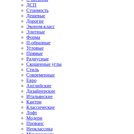
ДСП
Стоимость
Дешевые
Дорогие
Эконом-класс
Элитные
Форма
П-образные
Угловые
Прямые
Радиусные
Скошенные углы
Стиль
Современные
Евро
Английские
Дизайнерские
Итальянские
Кантри
Классические
Лофт
Модерн
Прованс
Неоклассика