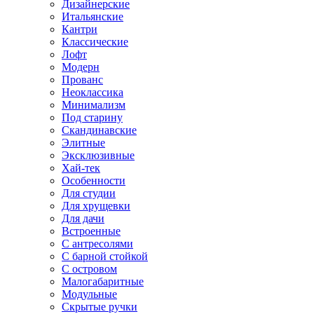
Дизайнерские
Итальянские
Кантри
Классические
Лофт
Модерн
Прованс
Неоклассика
Минимализм
Под старину
Скандинавские
Элитные
Эксклюзивные
Хай-тек
Особенности
Для студии
Для хрущевки
Для дачи
Встроенные
С антресолями
С барной стойкой
С островом
Малогабаритные
Модульные
Скрытые ручки