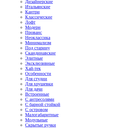
Дизайнерские
Итальянские
Кантри
Классические
Лофт
Модерн
Прованс
Неоклассика
Минимализм
Под старину
Скандинавские
Элитные
Эксклюзивные
Хай-тек
Особенности
Для студии
Для хрущевки
Для дачи
Встроенные
С антресолями
С барной стойкой
С островом
Малогабаритные
Модульные
Скрытые ручки