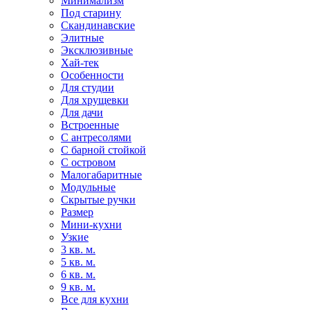
Минимализм
Под старину
Скандинавские
Элитные
Эксклюзивные
Хай-тек
Особенности
Для студии
Для хрущевки
Для дачи
Встроенные
С антресолями
С барной стойкой
С островом
Малогабаритные
Модульные
Скрытые ручки
Размер
Мини-кухни
Узкие
3 кв. м.
5 кв. м.
6 кв. м.
9 кв. м.
Все для кухни