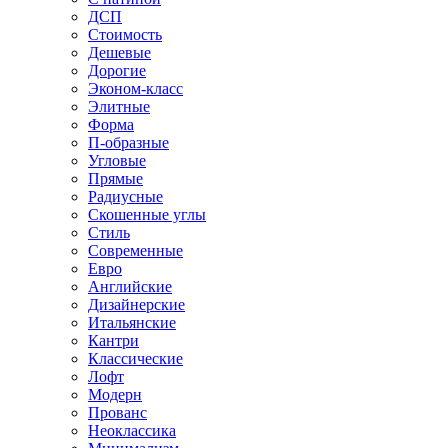
ДСП
Стоимость
Дешевые
Дорогие
Эконом-класс
Элитные
Форма
П-образные
Угловые
Прямые
Радиусные
Скошенные углы
Стиль
Современные
Евро
Английские
Дизайнерские
Итальянские
Кантри
Классические
Лофт
Модерн
Прованс
Неоклассика