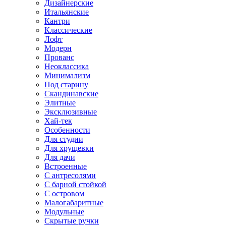
Дизайнерские
Итальянские
Кантри
Классические
Лофт
Модерн
Прованс
Неоклассика
Минимализм
Под старину
Скандинавские
Элитные
Эксклюзивные
Хай-тек
Особенности
Для студии
Для хрущевки
Для дачи
Встроенные
С антресолями
С барной стойкой
С островом
Малогабаритные
Модульные
Скрытые ручки