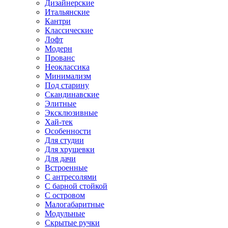
Дизайнерские
Итальянские
Кантри
Классические
Лофт
Модерн
Прованс
Неоклассика
Минимализм
Под старину
Скандинавские
Элитные
Эксклюзивные
Хай-тек
Особенности
Для студии
Для хрущевки
Для дачи
Встроенные
С антресолями
С барной стойкой
С островом
Малогабаритные
Модульные
Скрытые ручки