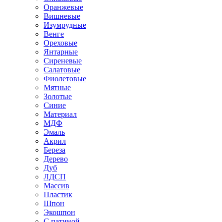
Оранжевые
Вишневые
Изумрудные
Венге
Ореховые
Янтарные
Сиреневые
Салатовые
Фиолетовые
Мятные
Золотые
Синие
Материал
МДФ
Эмаль
Акрил
Береза
Дерево
Дуб
ЛДСП
Массив
Пластик
Шпон
Экошпон
С патиной