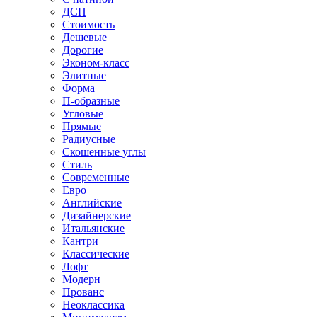
ДСП
Стоимость
Дешевые
Дорогие
Эконом-класс
Элитные
Форма
П-образные
Угловые
Прямые
Радиусные
Скошенные углы
Стиль
Современные
Евро
Английские
Дизайнерские
Итальянские
Кантри
Классические
Лофт
Модерн
Прованс
Неоклассика