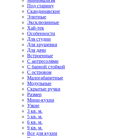
Минимализм
Под старину
Скандинавские
Элитные
Эксклюзивные
Хай-тек
Особенности
Для студии
Для хрущевки
Для дачи
Встроенные
С антресолями
С барной стойкой
С островом
Малогабаритные
Модульные
Скрытые ручки
Размер
Мини-кухни
Узкие
3 кв. м.
5 кв. м.
6 кв. м.
9 кв. м.
Все для кухни