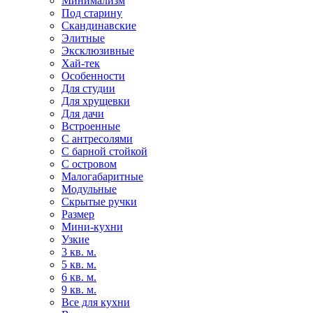
Минимализм
Под старину
Скандинавские
Элитные
Эксклюзивные
Хай-тек
Особенности
Для студии
Для хрущевки
Для дачи
Встроенные
С антресолями
С барной стойкой
С островом
Малогабаритные
Модульные
Скрытые ручки
Размер
Мини-кухни
Узкие
3 кв. м.
5 кв. м.
6 кв. м.
9 кв. м.
Все для кухни