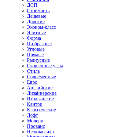
ДСП
Стоимость
Дешевые
Дорогие
Эконом-класс
Элитные
Форма
П-образные
Угловые
Прямые
Радиусные
Скошенные углы
Стиль
Современные
Евро
Английские
Дизайнерские
Итальянские
Кантри
Классические
Лофт
Модерн
Прованс
Неоклассика