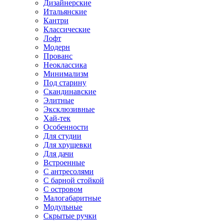
Дизайнерские
Итальянские
Кантри
Классические
Лофт
Модерн
Прованс
Неоклассика
Минимализм
Под старину
Скандинавские
Элитные
Эксклюзивные
Хай-тек
Особенности
Для студии
Для хрущевки
Для дачи
Встроенные
С антресолями
С барной стойкой
С островом
Малогабаритные
Модульные
Скрытые ручки