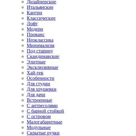
Дизайнерские
Итальянские
Кантри
Классические
Лофт
Модерн
Прованс
Неоклассика
Минимализм
Под старину
Скандинавские
Элитные
Эксклюзивные
Хай-тек
Особенности
Для студии
Для хрущевки
Для дачи
Встроенные
С антресолями
С барной стойкой
С островом
Малогабаритные
Модульные
Скрытые ручки