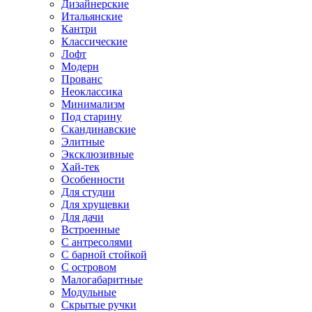
Дизайнерские
Итальянские
Кантри
Классические
Лофт
Модерн
Прованс
Неоклассика
Минимализм
Под старину
Скандинавские
Элитные
Эксклюзивные
Хай-тек
Особенности
Для студии
Для хрущевки
Для дачи
Встроенные
С антресолями
С барной стойкой
С островом
Малогабаритные
Модульные
Скрытые ручки