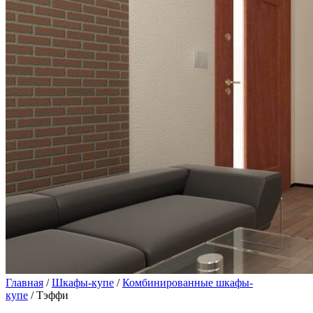
Главная
/
Шкафы-купе
/
Комбинированные шкафы-
купе
/ Тэффи