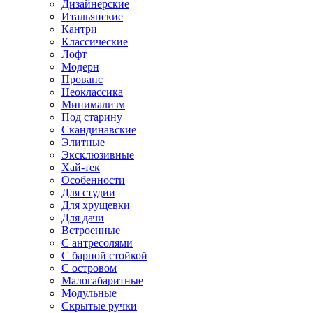
Дизайнерские
Итальянские
Кантри
Классические
Лофт
Модерн
Прованс
Неоклассика
Минимализм
Под старину
Скандинавские
Элитные
Эксклюзивные
Хай-тек
Особенности
Для студии
Для хрущевки
Для дачи
Встроенные
С антресолями
С барной стойкой
С островом
Малогабаритные
Модульные
Скрытые ручки