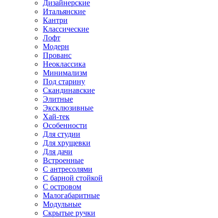
Дизайнерские
Итальянские
Кантри
Классические
Лофт
Модерн
Прованс
Неоклассика
Минимализм
Под старину
Скандинавские
Элитные
Эксклюзивные
Хай-тек
Особенности
Для студии
Для хрущевки
Для дачи
Встроенные
С антресолями
С барной стойкой
С островом
Малогабаритные
Модульные
Скрытые ручки