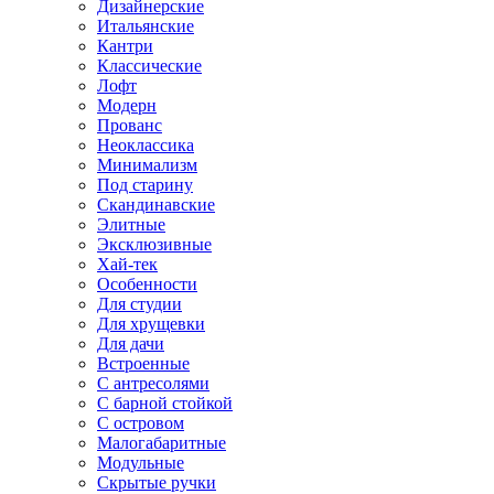
Дизайнерские
Итальянские
Кантри
Классические
Лофт
Модерн
Прованс
Неоклассика
Минимализм
Под старину
Скандинавские
Элитные
Эксклюзивные
Хай-тек
Особенности
Для студии
Для хрущевки
Для дачи
Встроенные
С антресолями
С барной стойкой
С островом
Малогабаритные
Модульные
Скрытые ручки