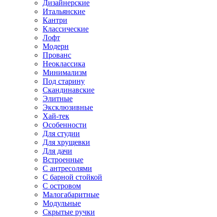
Дизайнерские
Итальянские
Кантри
Классические
Лофт
Модерн
Прованс
Неоклассика
Минимализм
Под старину
Скандинавские
Элитные
Эксклюзивные
Хай-тек
Особенности
Для студии
Для хрущевки
Для дачи
Встроенные
С антресолями
С барной стойкой
С островом
Малогабаритные
Модульные
Скрытые ручки