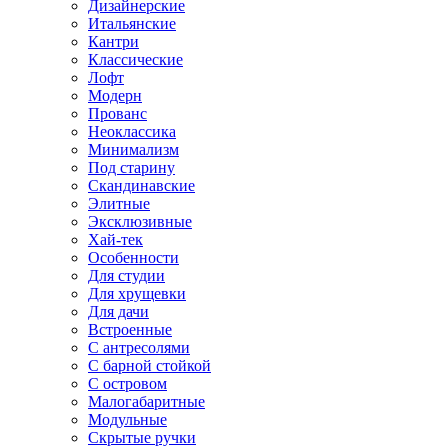
Дизайнерские
Итальянские
Кантри
Классические
Лофт
Модерн
Прованс
Неоклассика
Минимализм
Под старину
Скандинавские
Элитные
Эксклюзивные
Хай-тек
Особенности
Для студии
Для хрущевки
Для дачи
Встроенные
С антресолями
С барной стойкой
С островом
Малогабаритные
Модульные
Скрытые ручки