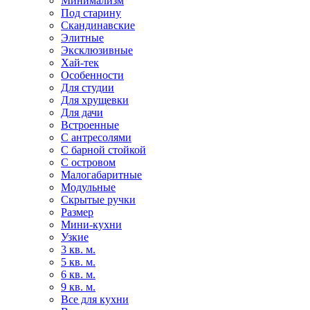
Минимализм
Под старину
Скандинавские
Элитные
Эксклюзивные
Хай-тек
Особенности
Для студии
Для хрущевки
Для дачи
Встроенные
С антресолями
С барной стойкой
С островом
Малогабаритные
Модульные
Скрытые ручки
Размер
Мини-кухни
Узкие
3 кв. м.
5 кв. м.
6 кв. м.
9 кв. м.
Все для кухни