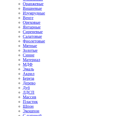
Оранжевые
Вишневые
Изумрудные
Венге
Ореховые
Янтарные
Сиреневые
Салатовые
Фиолетовые
Мятные
Золотые
Синие
Материал
МДФ
Эмаль
Акрил
Береза
Дерево
Дуб
ЛДСП
Массив
Пластик
Шпон
Экошпон
С патиной