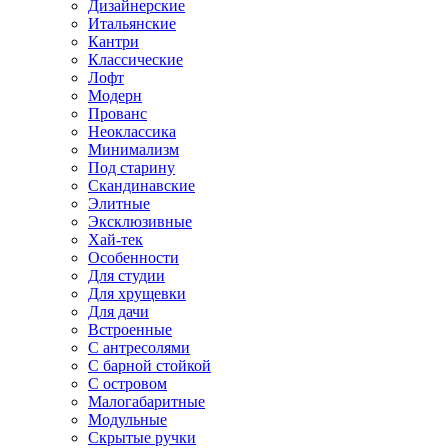
Дизайнерские
Итальянские
Кантри
Классические
Лофт
Модерн
Прованс
Неоклассика
Минимализм
Под старину
Скандинавские
Элитные
Эксклюзивные
Хай-тек
Особенности
Для студии
Для хрущевки
Для дачи
Встроенные
С антресолями
С барной стойкой
С островом
Малогабаритные
Модульные
Скрытые ручки