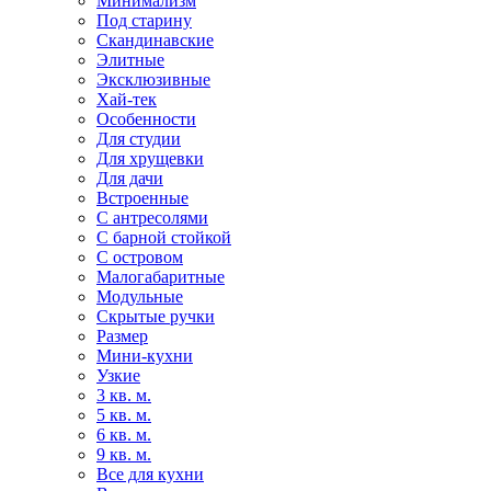
Минимализм
Под старину
Скандинавские
Элитные
Эксклюзивные
Хай-тек
Особенности
Для студии
Для хрущевки
Для дачи
Встроенные
С антресолями
С барной стойкой
С островом
Малогабаритные
Модульные
Скрытые ручки
Размер
Мини-кухни
Узкие
3 кв. м.
5 кв. м.
6 кв. м.
9 кв. м.
Все для кухни