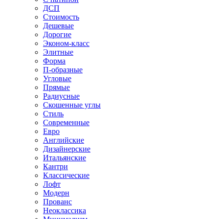
ДСП
Стоимость
Дешевые
Дорогие
Эконом-класс
Элитные
Форма
П-образные
Угловые
Прямые
Радиусные
Скошенные углы
Стиль
Современные
Евро
Английские
Дизайнерские
Итальянские
Кантри
Классические
Лофт
Модерн
Прованс
Неоклассика