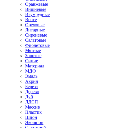
Оранжевые
Вишневые
Изумрудные
Венге
Ореховые
Янтарные
Сиреневые
Салатовые
Фиолетовые
Мятные
Золотые
Синие
Материал
МДФ
Эмаль
Акрил
Береза
Дерево
Дуб
ЛДСП
Массив
Пластик
Шпон
Экошпон
С патиной