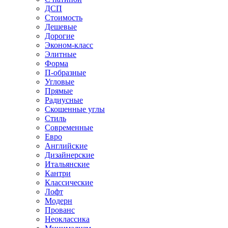
ДСП
Стоимость
Дешевые
Дорогие
Эконом-класс
Элитные
Форма
П-образные
Угловые
Прямые
Радиусные
Скошенные углы
Стиль
Современные
Евро
Английские
Дизайнерские
Итальянские
Кантри
Классические
Лофт
Модерн
Прованс
Неоклассика