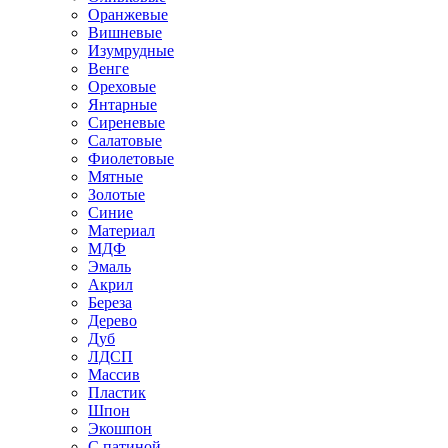
Оранжевые
Вишневые
Изумрудные
Венге
Ореховые
Янтарные
Сиреневые
Салатовые
Фиолетовые
Мятные
Золотые
Синие
Материал
МДФ
Эмаль
Акрил
Береза
Дерево
Дуб
ЛДСП
Массив
Пластик
Шпон
Экошпон
С патиной