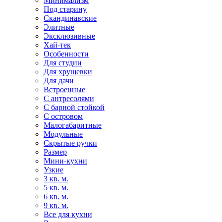
Минимализм
Под старину
Скандинавские
Элитные
Эксклюзивные
Хай-тек
Особенности
Для студии
Для хрущевки
Для дачи
Встроенные
С антресолями
С барной стойкой
С островом
Малогабаритные
Модульные
Скрытые ручки
Размер
Мини-кухни
Узкие
3 кв. м.
5 кв. м.
6 кв. м.
9 кв. м.
Все для кухни