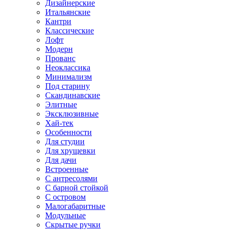
Дизайнерские
Итальянские
Кантри
Классические
Лофт
Модерн
Прованс
Неоклассика
Минимализм
Под старину
Скандинавские
Элитные
Эксклюзивные
Хай-тек
Особенности
Для студии
Для хрущевки
Для дачи
Встроенные
С антресолями
С барной стойкой
С островом
Малогабаритные
Модульные
Скрытые ручки