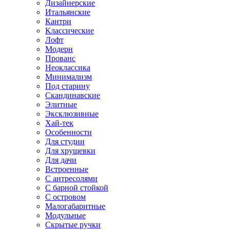
Дизайнерские
Итальянские
Кантри
Классические
Лофт
Модерн
Прованс
Неоклассика
Минимализм
Под старину
Скандинавские
Элитные
Эксклюзивные
Хай-тек
Особенности
Для студии
Для хрущевки
Для дачи
Встроенные
С антресолями
С барной стойкой
С островом
Малогабаритные
Модульные
Скрытые ручки