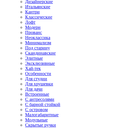
Дизайнерские
Итальянские
Кантри
Классические
Лофт
Модерн
Прованс
Неоклассика
Минимализм
Под старину
Скандинавские
Элитные
Эксклюзивные
Хай-тек
Особенности
Для студии
Для хрущевки
Для дачи
Встроенные
С антресолями
С барной стойкой
С островом
Малогабаритные
Модульные
Скрытые ручки