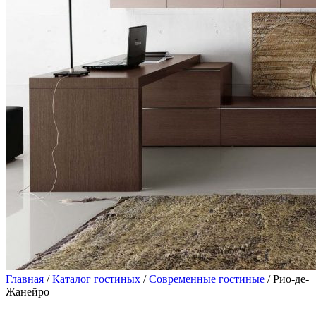
Главная
/
Каталог гостиных
/
Современные гостиные
/ Рио-де-
Жанейро