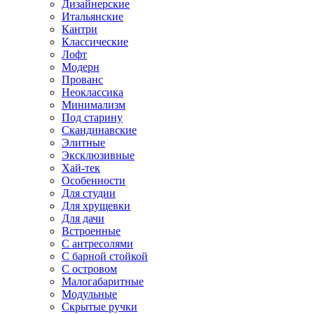
Дизайнерские
Итальянские
Кантри
Классические
Лофт
Модерн
Прованс
Неоклассика
Минимализм
Под старину
Скандинавские
Элитные
Эксклюзивные
Хай-тек
Особенности
Для студии
Для хрущевки
Для дачи
Встроенные
С антресолями
С барной стойкой
С островом
Малогабаритные
Модульные
Скрытые ручки