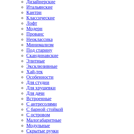
Дизайнерские
Итальянские
Кантри
Классические
Лофт
Модерн
Прованс
Неоклассика
Минимализм
Под старину
Скандинавские
Элитные
Эксклюзивные
Хай-тек
Особенности
Для студии
Для хрущевки
Для дачи
Встроенные
С антресолями
С барной стойкой
С островом
Малогабаритные
Модульные
Скрытые ручки