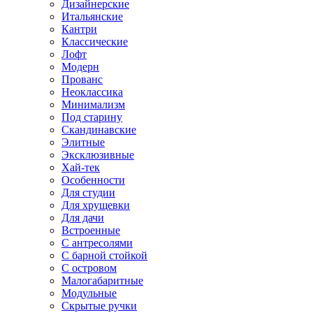
Дизайнерские
Итальянские
Кантри
Классические
Лофт
Модерн
Прованс
Неоклассика
Минимализм
Под старину
Скандинавские
Элитные
Эксклюзивные
Хай-тек
Особенности
Для студии
Для хрущевки
Для дачи
Встроенные
С антресолями
С барной стойкой
С островом
Малогабаритные
Модульные
Скрытые ручки