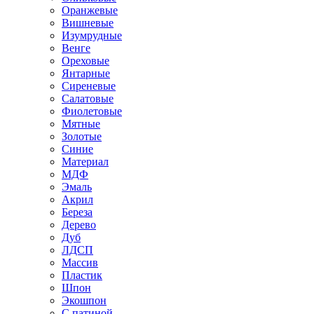
Оранжевые
Вишневые
Изумрудные
Венге
Ореховые
Янтарные
Сиреневые
Салатовые
Фиолетовые
Мятные
Золотые
Синие
Материал
МДФ
Эмаль
Акрил
Береза
Дерево
Дуб
ЛДСП
Массив
Пластик
Шпон
Экошпон
С патиной