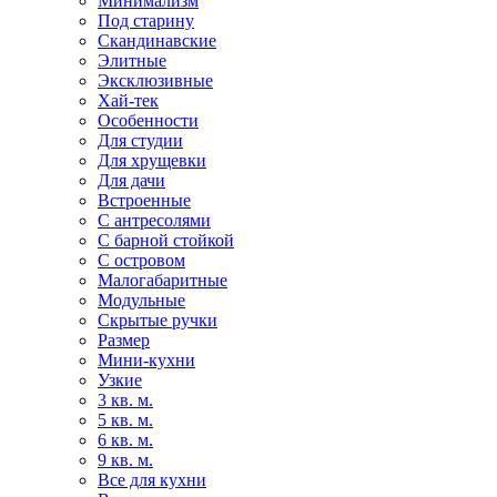
Минимализм
Под старину
Скандинавские
Элитные
Эксклюзивные
Хай-тек
Особенности
Для студии
Для хрущевки
Для дачи
Встроенные
С антресолями
С барной стойкой
С островом
Малогабаритные
Модульные
Скрытые ручки
Размер
Мини-кухни
Узкие
3 кв. м.
5 кв. м.
6 кв. м.
9 кв. м.
Все для кухни