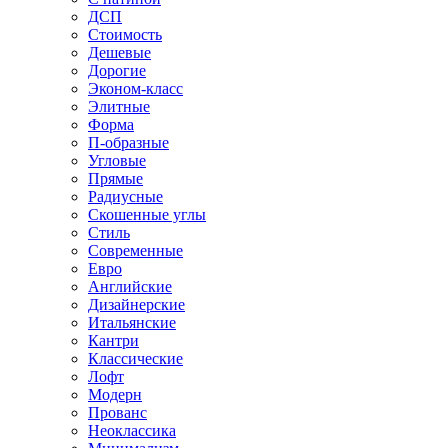
ДСП
Стоимость
Дешевые
Дорогие
Эконом-класс
Элитные
Форма
П-образные
Угловые
Прямые
Радиусные
Скошенные углы
Стиль
Современные
Евро
Английские
Дизайнерские
Итальянские
Кантри
Классические
Лофт
Модерн
Прованс
Неоклассика