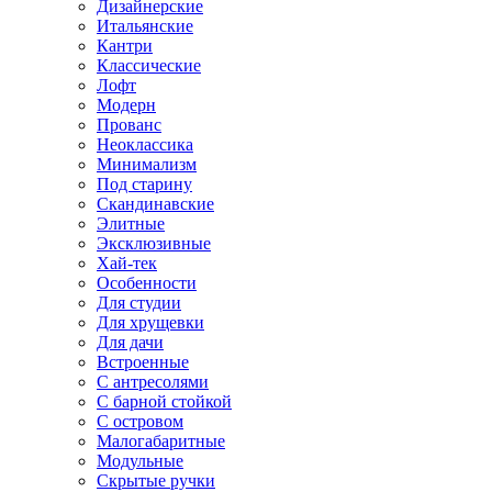
Дизайнерские
Итальянские
Кантри
Классические
Лофт
Модерн
Прованс
Неоклассика
Минимализм
Под старину
Скандинавские
Элитные
Эксклюзивные
Хай-тек
Особенности
Для студии
Для хрущевки
Для дачи
Встроенные
С антресолями
С барной стойкой
С островом
Малогабаритные
Модульные
Скрытые ручки