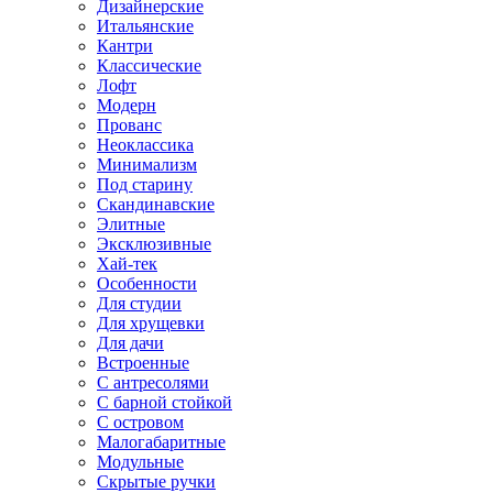
Дизайнерские
Итальянские
Кантри
Классические
Лофт
Модерн
Прованс
Неоклассика
Минимализм
Под старину
Скандинавские
Элитные
Эксклюзивные
Хай-тек
Особенности
Для студии
Для хрущевки
Для дачи
Встроенные
С антресолями
С барной стойкой
С островом
Малогабаритные
Модульные
Скрытые ручки