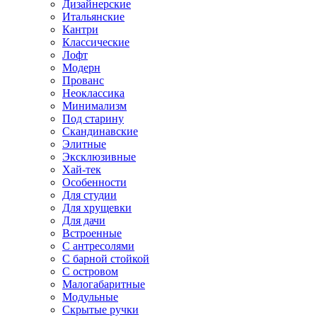
Дизайнерские
Итальянские
Кантри
Классические
Лофт
Модерн
Прованс
Неоклассика
Минимализм
Под старину
Скандинавские
Элитные
Эксклюзивные
Хай-тек
Особенности
Для студии
Для хрущевки
Для дачи
Встроенные
С антресолями
С барной стойкой
С островом
Малогабаритные
Модульные
Скрытые ручки