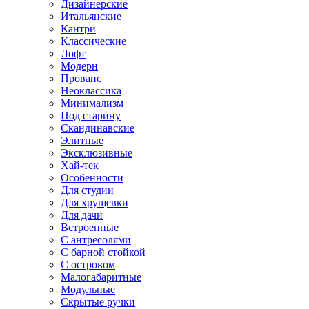
Дизайнерские
Итальянские
Кантри
Классические
Лофт
Модерн
Прованс
Неоклассика
Минимализм
Под старину
Скандинавские
Элитные
Эксклюзивные
Хай-тек
Особенности
Для студии
Для хрущевки
Для дачи
Встроенные
С антресолями
С барной стойкой
С островом
Малогабаритные
Модульные
Скрытые ручки