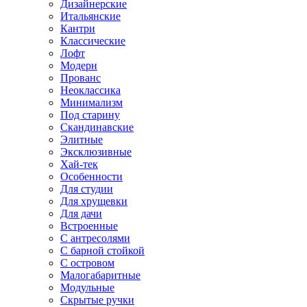
Дизайнерские
Итальянские
Кантри
Классические
Лофт
Модерн
Прованс
Неоклассика
Минимализм
Под старину
Скандинавские
Элитные
Эксклюзивные
Хай-тек
Особенности
Для студии
Для хрущевки
Для дачи
Встроенные
С антресолями
С барной стойкой
С островом
Малогабаритные
Модульные
Скрытые ручки