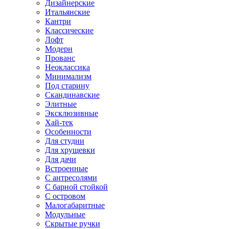
Дизайнерские
Итальянские
Кантри
Классические
Лофт
Модерн
Прованс
Неоклассика
Минимализм
Под старину
Скандинавские
Элитные
Эксклюзивные
Хай-тек
Особенности
Для студии
Для хрущевки
Для дачи
Встроенные
С антресолями
С барной стойкой
С островом
Малогабаритные
Модульные
Скрытые ручки