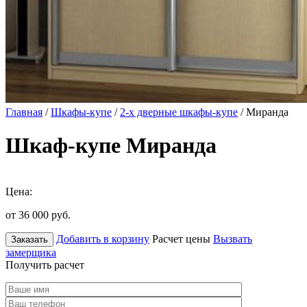
Главная
/
Шкафы-купе
/
2-х дверные шкафы-купе
/ Миранда
Шкаф-купе Миранда
Цена:
от 36 000
руб.
Добавить в корзину
Расчет цены
Вызвать
Заказать
замерщика
Получить расчет