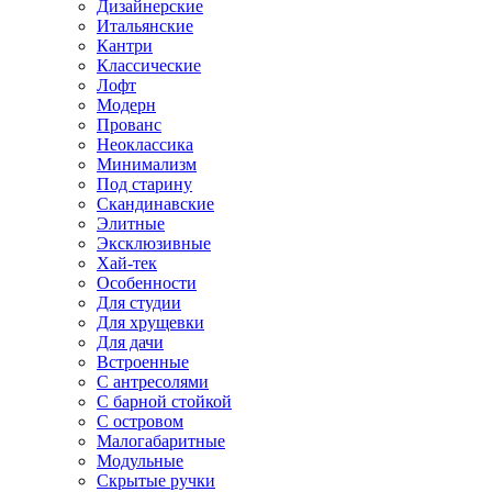
Дизайнерские
Итальянские
Кантри
Классические
Лофт
Модерн
Прованс
Неоклассика
Минимализм
Под старину
Скандинавские
Элитные
Эксклюзивные
Хай-тек
Особенности
Для студии
Для хрущевки
Для дачи
Встроенные
С антресолями
С барной стойкой
С островом
Малогабаритные
Модульные
Скрытые ручки